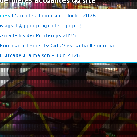
dernières actualités du site
new
L’arcade a la maison - Juillet 2026
6 ans d'Annuaire Arcade - merci !
Arcade Insider Printemps 2026
Bon plan : River City Girls 2 est actuellement gr...
L’arcade à la maison – Juin 2026