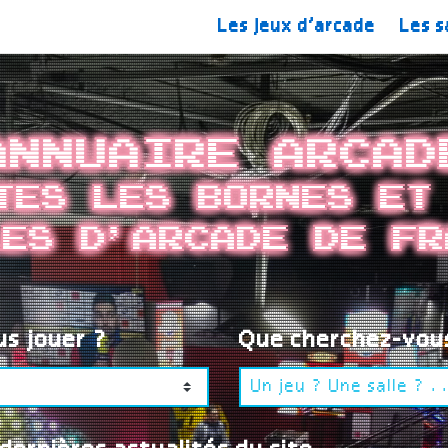
Les jeux d’arcade
Les s
Annuaire Arcad
tes les bornes et
les d'arcade de Fr
us jouer ?
Que cherchez-vou