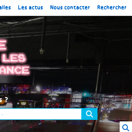
alles
Les actus
Nous contacter
Rechercher
e
 les
ance
s ?