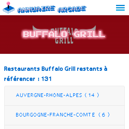
Skip
Annuaire
Arcade
to
content
Buffalo Grill
Restaurants Buffalo Grill restants à
référencer : 131
AUVERGNE-RHÔNE-ALPES (14
)
BOURGOGNE-FRANCHE-COMTÉ (6
)