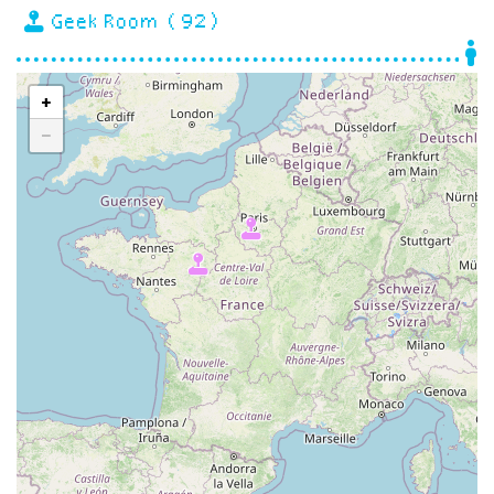
Geek Room (92)
+
−