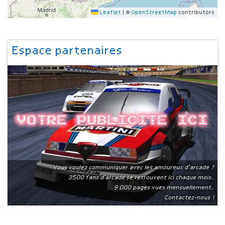
Leaflet
|
©
OpenStreetMap
contributors
Espace partenaires
Votre publicite ici
Vous voulez communiquer avec les amoureux d'arcade ?
3500 fans d'arcade se retrouvent ici chaque mois.
9 000 pages vues mensuellement.
Contactez-nous !