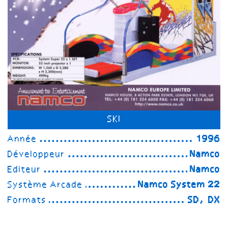
SKI
Année
1996
Développeur
Namco
Editeur
Namco
Système Arcade
Namco System 22
Formats
SD, DX