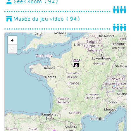
Geek Room (92)
Musée du jeu vidéo (94)
+
−