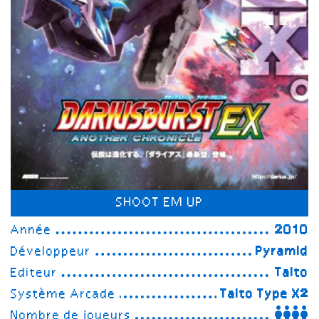
SHOOT EM UP
Année
2010
Développeur
Pyramid
Editeur
Taito
Système Arcade
Taito Type X²
Nombre de joueurs