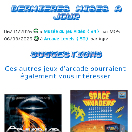
Dernieres mises a
jour
06/01/2026
à
Musée du jeu vidéo (94)
par MO5
06/03/2025
à
Arcade Levels (50)
par X@v
Suggestions
Ces autres jeux d'arcade pourraient
également vous intéresser