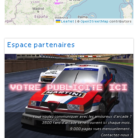
Leaflet
|
©
OpenStreetMap
contributors
Espace partenaires
Votre publicite ici
Vous voulez communiquer avec les amoureux d'arcade ?
3500 fans d'arcade se retrouvent ici chaque mois.
9 000 pages vues mensuellement.
Contactez-nous !