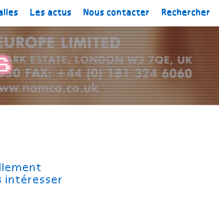
alles
Les actus
Nous contacter
Rechercher
s
ellement
s intéresser