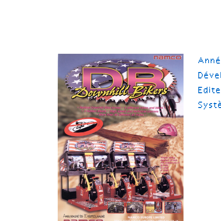
Ann
Déve
Edit
Syst