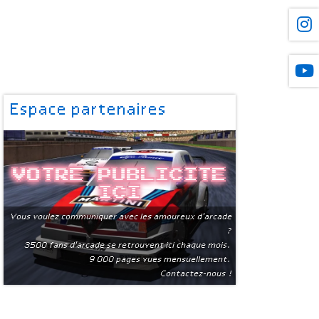
Espace partenaires
Votre publicite
ici
Vous voulez communiquer avec les amoureux d'arcade
?
3500 fans d'arcade se retrouvent ici chaque mois.
9 000 pages vues mensuellement.
Contactez-nous !