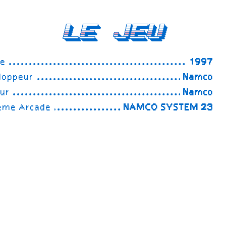
Le Jeu
ée
1997
loppeur
Namco
eur
Namco
ème Arcade
NAMCO SYSTEM 23