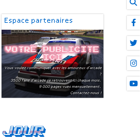
Espace partenaires
Votre publicite
ici
Vous voulez communiquer avec les amoureux d'arcade
?
3500 fans d'arcade se retrouvent ici chaque mois.
9 000 pages vues mensuellement.
Contactez-nous !
 jour