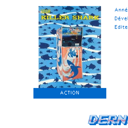
Ann
Déve
Edit
ACTION
Dern