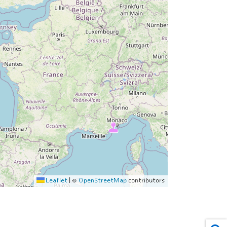
Leaflet
|
©
OpenStreetMap
contributors