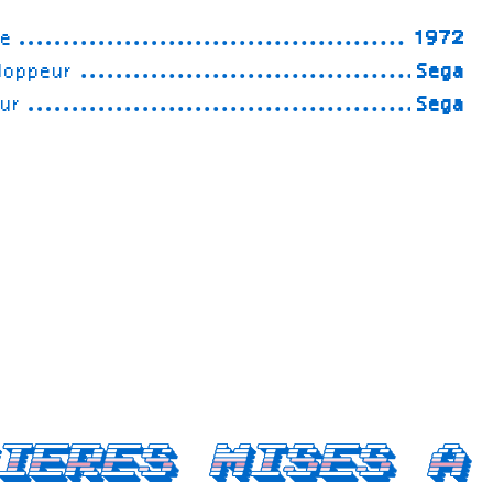
ée
1972
loppeur
Sega
eur
Sega
ieres mises a