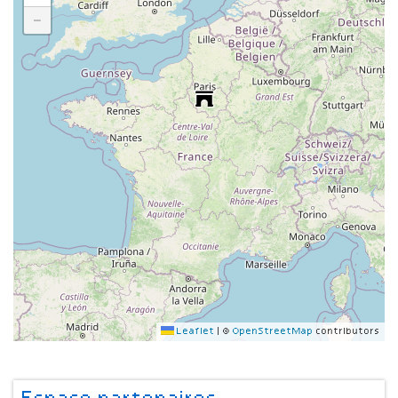
−
Leaflet
|
©
OpenStreetMap
contributors