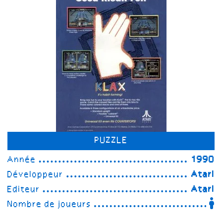
PUZZLE
Année
1990
Développeur
Atari
Editeur
Atari
Nombre de joueurs