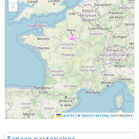
−
Leaflet
|
©
OpenStreetMap
contributors