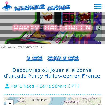
Skip
Annuaire
Arcade
to
content
Party Halloween
Crédit illustration :
NITTO-AMUSEMENT.XYPT.TOP
Les salles
Découvrez où jouer à la borne
d'arcade Party Halloween en France
Hall U Need – Carré Sénart (77)
+