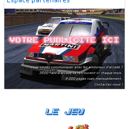
Espace partenaires
Votre publicite ici
Vous voulez communiquer avec les amoureux d'arcade ?
3500 fans d'arcade se retrouvent ici chaque mois.
9 000 pages vues mensuellement.
Contactez-nous !
Le Jeu