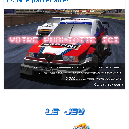
Espace partenaires
Votre publicite ici
Vous voulez communiquer avec les amoureux d'arcade ?
3500 fans d'arcade se retrouvent ici chaque mois.
9 000 pages vues mensuellement.
Contactez-nous !
Le Jeu