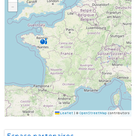
−
Leaflet
|
©
OpenStreetMap
contributors