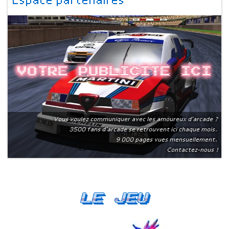
Espace partenaires
Votre publicite ici
Vous voulez communiquer avec les amoureux d'arcade ?
3500 fans d'arcade se retrouvent ici chaque mois.
9 000 pages vues mensuellement.
Contactez-nous !
Le Jeu