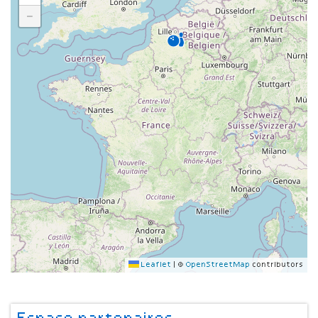
−
Leaflet
|
©
OpenStreetMap
contributors