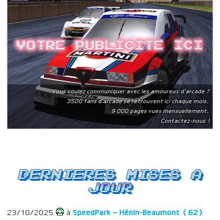
Votre publicite ici
Vous voulez communiquer avec les amoureux d'arcade ?
3500 fans d'arcade se retrouvent ici chaque mois.
9 000 pages vues mensuellement.
Contactez-nous !
Dernieres mises a
jour
23/10/2025
à
SpeedPark – Hénin-Beaumont (62)