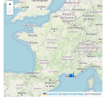
+
−
Leaflet
|
©
OpenStreetMap
contributors