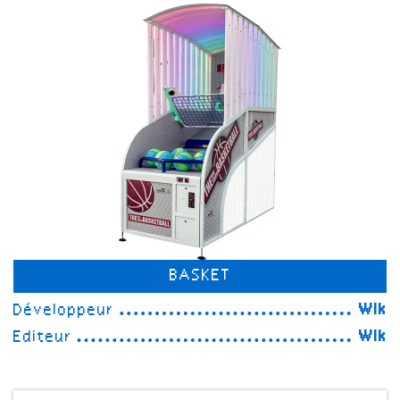
BASKET
Développeur
Wik
Editeur
Wik