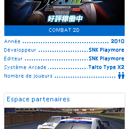
COMBAT 2D
Année
2010
Développeur
SNK Playmore
Editeur
SNK Playmore
Système Arcade
Taito Type X2
Nombre de joueurs
Espace partenaires