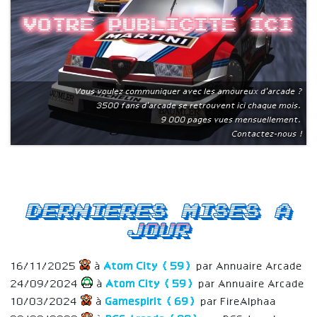
Votre publicite ici
Vous voulez communiquer avec les amoureux d'arcade ?
3500 fans d'arcade se retrouvent ici chaque mois.
9 000 pages vues mensuellement.
Contactez-nous !
Dernieres mises a
jour
16/11/2025
à
Atom City (59)
par Annuaire Arcade
24/09/2024
à
Atom City (59)
par Annuaire Arcade
10/03/2024
à
Gamespirit (69)
par FireAlphaa