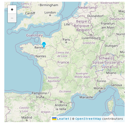
+
−
Leaflet
|
©
OpenStreetMap
contributors