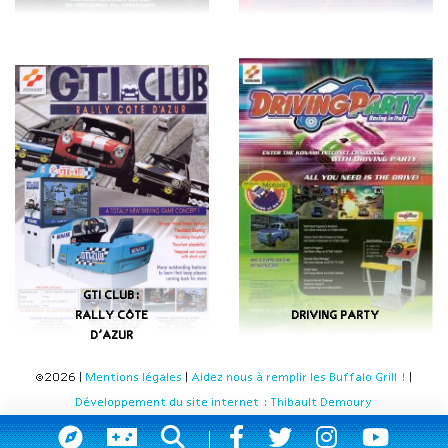
GTI CLUB:
RALLY CÔTE
DRIVING PARTY
D’AZUR
©2026 |
Mentions légales
|
Aidez nous à remplir les Buffalo Grill !
|
Développement du site internet : Thibault Demoury