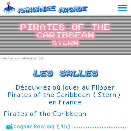
Skip
Annuaire
Arcade
to
content
Pirates of the
Caribbean
Stern
Crédit illustration :
STERNPINBALL.COM
Les salles
Découvrez où jouer au Flipper
Pirates of the Caribbean (Stern)
en France
Pirates of the Caribbean
Cognac Bowling (16)