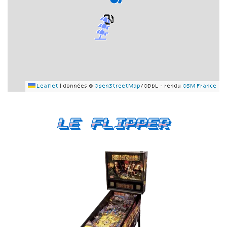
Leaflet
|
données ©
OpenStreetMap
/ODbL - rendu
OSM France
Le Flipper