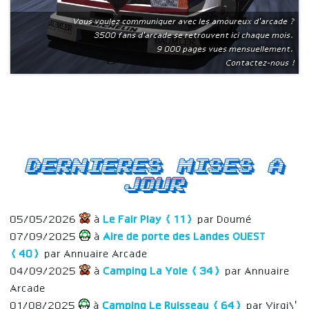
Vous voulez communiquer avec les amoureux d'arcade ?
3500 fans d'arcade se retrouvent ici chaque mois.
9 000 pages vues mensuellement.
Contactez-nous !
Dernieres mises a
jour
05/05/2026
à
Le Fair Play (11)
par Doumé
07/09/2025
à
Aire de porte des Landes OUEST
(40)
par Annuaire Arcade
04/09/2025
à
Camping La Yole (34)
par Annuaire
Arcade
01/08/2025
à
Camping Le Ruisseau (64)
par Virgi\'