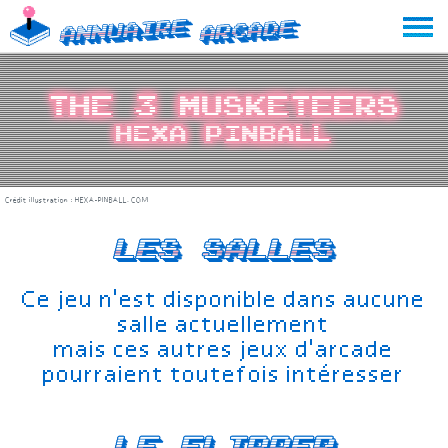
Skip
Annuaire
Arcade
to
content
The 3 Musketeers
Hexa Pinball
Crédit illustration :
HEXA-PINBALL.COM
Les salles
Ce jeu n'est disponible dans aucune
salle actuellement
mais ces autres jeux d'arcade
pourraient toutefois intéresser
Le Flipper