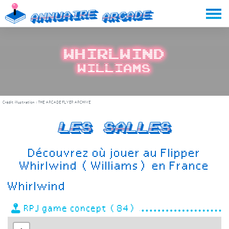
Skip
Annuaire
Arcade
to
content
Whirlwind
Williams
Crédit illustration :
THE ARCADE FLYER ARCHIVE
Les salles
Découvrez où jouer au Flipper
Whirlwind (Williams) en France
Whirlwind
RPJ game concept (84)