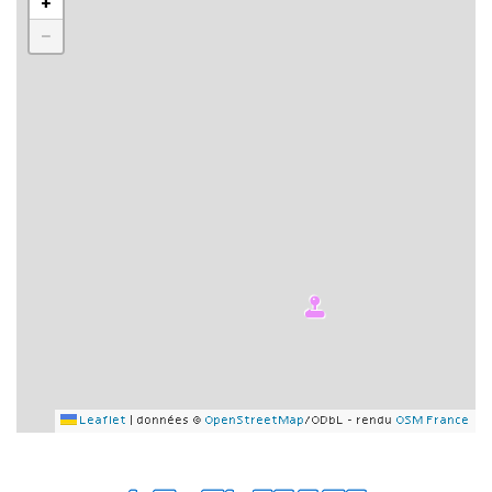
+
−
Leaflet
|
données ©
OpenStreetMap
/ODbL - rendu
OSM France