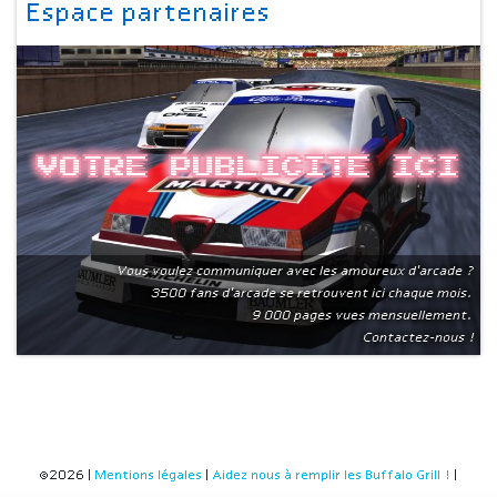
Espace partenaires
Votre publicite ici
Vous voulez communiquer avec les amoureux d'arcade ?
3500 fans d'arcade se retrouvent ici chaque mois.
9 000 pages vues mensuellement.
Contactez-nous !
©2026 |
Mentions légales
|
Aidez nous à remplir les Buffalo Grill !
|