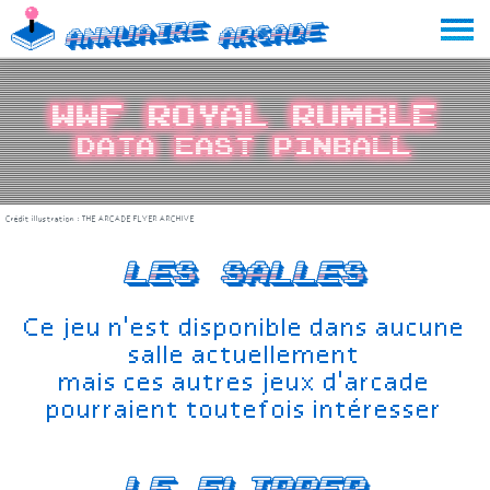
Skip
Annuaire
Arcade
to
content
WWF Royal Rumble
Data East Pinball
Crédit illustration :
THE ARCADE FLYER ARCHIVE
Les salles
Ce jeu n'est disponible dans aucune
salle actuellement
mais ces autres jeux d'arcade
pourraient toutefois intéresser
Le Flipper