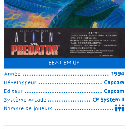
BEAT EM UP
Année
1994
Développeur
Capcom
Editeur
Capcom
Système Arcade
CP System II
Nombre de joueurs