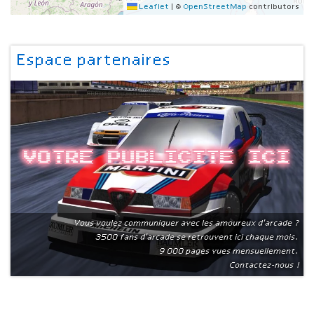
Leaflet
|
©
OpenStreetMap
contributors
Espace partenaires
Votre publicite ici
Vous voulez communiquer avec les amoureux d'arcade ?
3500 fans d'arcade se retrouvent ici chaque mois.
9 000 pages vues mensuellement.
Contactez-nous !