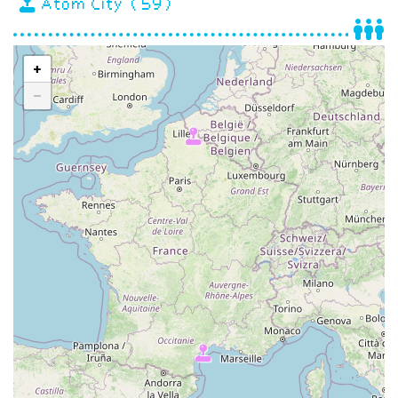
Atom City (59)
+
−