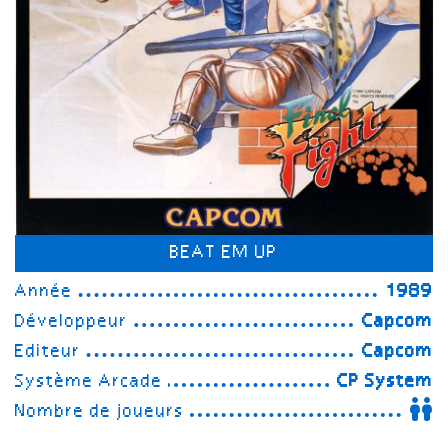
BEAT EM UP
Année
1989
Développeur
Capcom
Editeur
Capcom
Système Arcade
CP System
Nombre de joueurs