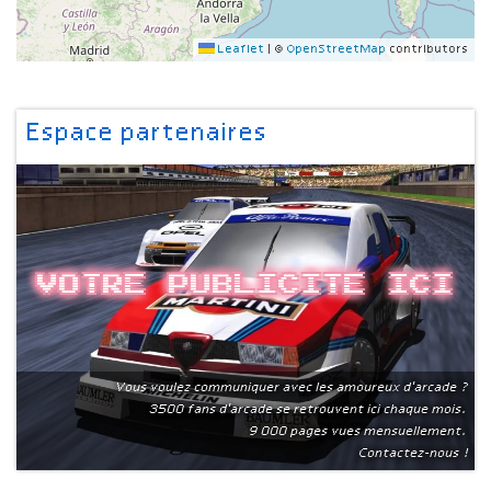
Leaflet
|
©
OpenStreetMap
contributors
Espace partenaires
Votre publicite ici
Vous voulez communiquer avec les amoureux d'arcade ?
3500 fans d'arcade se retrouvent ici chaque mois.
9 000 pages vues mensuellement.
Contactez-nous !