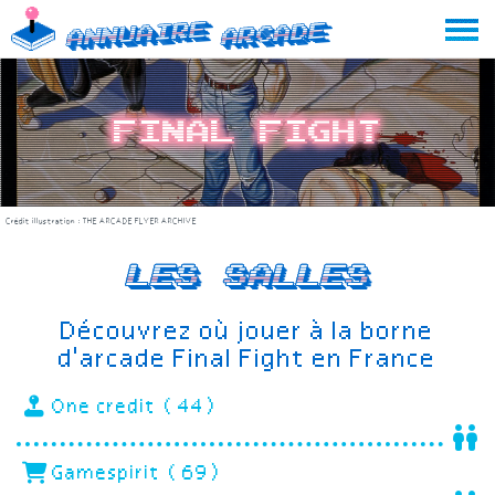
Skip
Annuaire
Arcade
to
content
Final Fight
Crédit illustration :
THE ARCADE FLYER ARCHIVE
Les salles
Découvrez où jouer à la borne
d'arcade Final Fight en France
One credit (44)
Gamespirit (69)