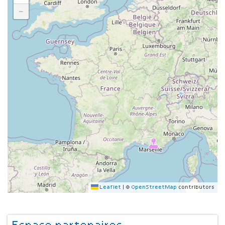
−
Leaflet
|
©
OpenStreetMap
contributors