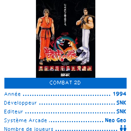
COMBAT 2D
Année
1994
Développeur
SNK
Editeur
SNK
Système Arcade
Neo Geo
Nombre de joueurs