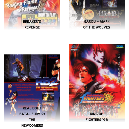
BREAKER’S
GAROU – MARK
REVENGE
OF THE WOLVES
REAL BOUT
FATAL FURY 2:
KING OF
THE
FIGHTERS ’98
NEWCOMERS