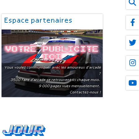
Espace partenaires
Votre publicite
ici
Vous voulez communiquer avec les amoureux d'arcade
?
3500 fans d'arcade se retrouvent ici chaque mois.
9 000 pages vues mensuellement.
Contactez-nous !
 jour