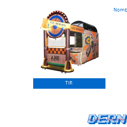
Nomb
TIR
Dern