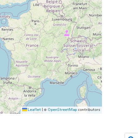
Leaflet
|
©
OpenStreetMap
contributors