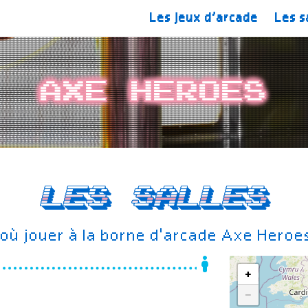
Les jeux d’arcade
Les s
Axe Heroes
Les salles
où jouer à la borne d'arcade Axe Heroe
+
−