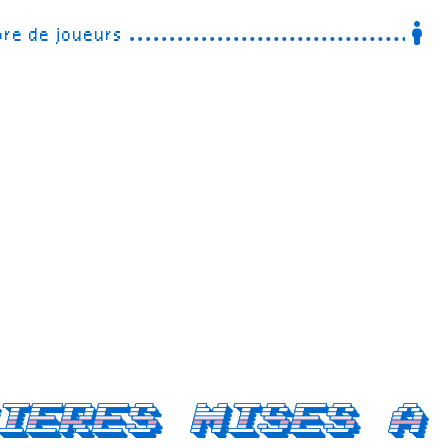
re de joueurs
ieres mises a