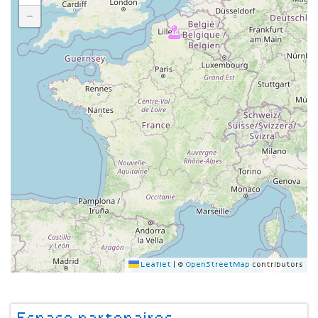
−
Leaflet
|
©
OpenStreetMap
contributors