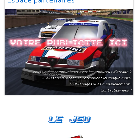
Espace partenaires
Votre publicite ici
Vous voulez communiquer avec les amoureux d'arcade ?
3500 fans d'arcade se retrouvent ici chaque mois.
9 000 pages vues mensuellement.
Contactez-nous !
Le Jeu