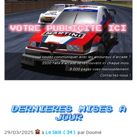
Votre publicite ici
Vous voulez communiquer avec les amoureux d'arcade ?
3500 fans d'arcade se retrouvent ici chaque mois.
9 000 pages vues mensuellement.
Contactez-nous !
Dernieres mises a
jour
29/03/2025
à
Le Skill (34)
par Doumé