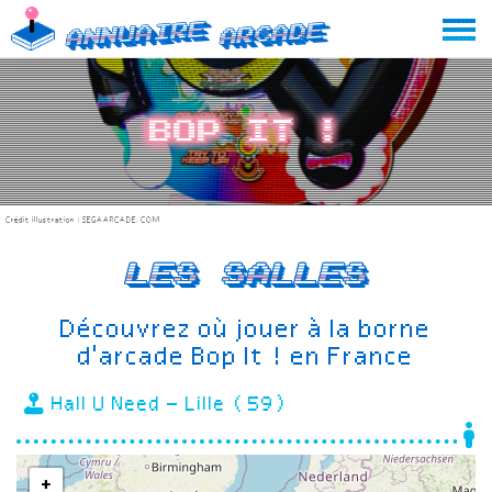
Skip
Annuaire
Arcade
to
content
Bop It !
Crédit illustration :
SEGAARCADE.COM
Les salles
Découvrez où jouer à la borne
d'arcade Bop It ! en France
Hall U Need – Lille (59)
+