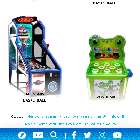
BASKETBALL
ALLSTARS
FROG JUMP
BASKETBALL
©2026 |
Mentions légales
|
Aidez nous à remplir les Buffalo Grill !
|
Développement du site internet : Thibault Demoury