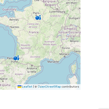
Leaflet
|
©
OpenStreetMap
contributors