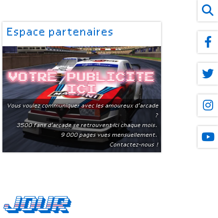
Espace partenaires
Votre publicite
ici
Vous voulez communiquer avec les amoureux d'arcade
?
3500 fans d'arcade se retrouvent ici chaque mois.
9 000 pages vues mensuellement.
Contactez-nous !
 jour