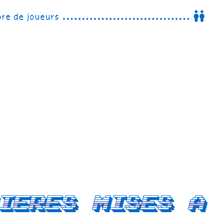
re de joueurs
ieres mises a