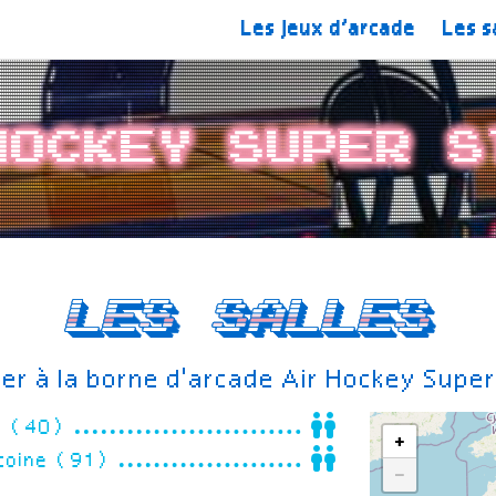
Les jeux d’arcade
Les s
Hockey Super S
Les salles
er à la borne d'arcade Air Hockey Super
on (40)
+
ntoine (91)
−