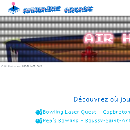
Skip
Annuaire
Arcade
to
content
Air 
Crédit illustration :
JMC-BILLARD.COM
Découvrez où jou
Bowling Laser Quest – Capbret
Pep’s Bowling – Boussy-Saint-A