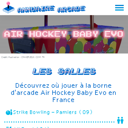
Skip
Annuaire
Arcade
to
content
Air Hockey Baby Evo
Crédit illustration :
CHAKERJEUX.COM.TN
Les salles
Découvrez où jouer à la borne
d'arcade Air Hockey Baby Evo en
France
Strike Bowling – Pamiers (09)