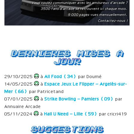
Vous voulez communiquer avec les amoureux d'arcade ?
3500 fans d'arcade se retrouvent ici chaque mois.
9 000 pages vues mensuellement.
Contactez-nous !
Dernieres mises a
jour
29/10/2025
à
All Food (34)
par Doumé
14/05/2025
à
Espace Jeux Le Flipper – Argelès-sur-
Mer (66)
par Patricetand
07/01/2025
à
Strike Bowling – Pamiers (09)
par
Annuaire Arcade
05/11/2024
à
Hall U Need – Lille (59)
par cricri419
Suggestions