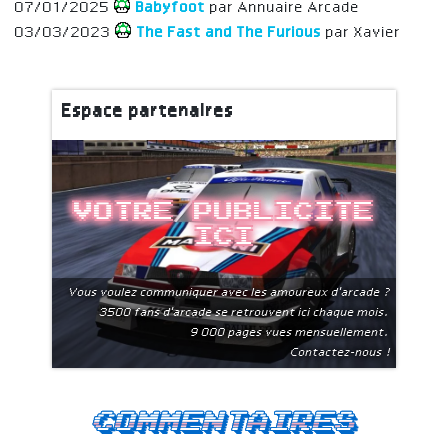
07/01/2025
Babyfoot
par Annuaire Arcade
03/03/2023
The Fast and The Furious
par Xavier
Espace partenaires
Votre publicite
ici
Vous voulez communiquer avec les amoureux d'arcade ?
3500 fans d'arcade se retrouvent ici chaque mois.
9 000 pages vues mensuellement.
Contactez-nous !
Commentaires