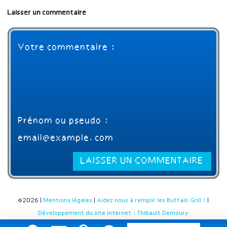
Laisser un commentaire
©2026 |
Mentions légales
|
Aidez nous à remplir les Buffalo Grill !
|
Développement du site internet : Thibault Demoury