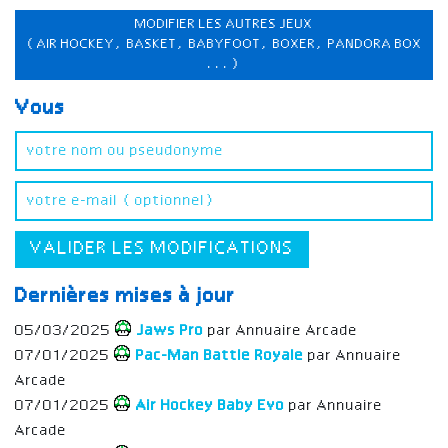
MODIFIER LES AUTRES JEUX
(AIR HOCKEY, BASKET, BABYFOOT, BOXER, PANDORA BOX
...)
Vous
VALIDER LES MODIFICATIONS
Dernières mises à jour
05/03/2025
Jaws Pro
par Annuaire Arcade
07/01/2025
Pac-Man Battle Royale
par Annuaire
Arcade
07/01/2025
Air Hockey Baby Evo
par Annuaire
Arcade