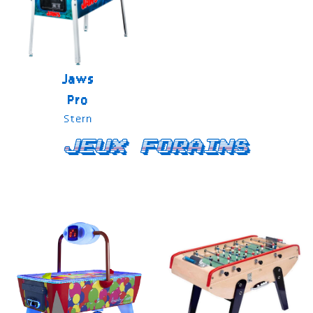
Jaws
Pro
Stern
Jeux forains