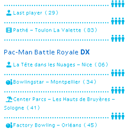
Last player (29)
Pathé – Toulon La Valette (83)
Pac-Man Battle Royale
DX
La Tête dans les Nuages – Nice (06)
Bowlingstar – Montpellier (34)
Center Parcs – Les Hauts de Bruyères –
Sologne (41)
Factory Bowling – Orléans (45)