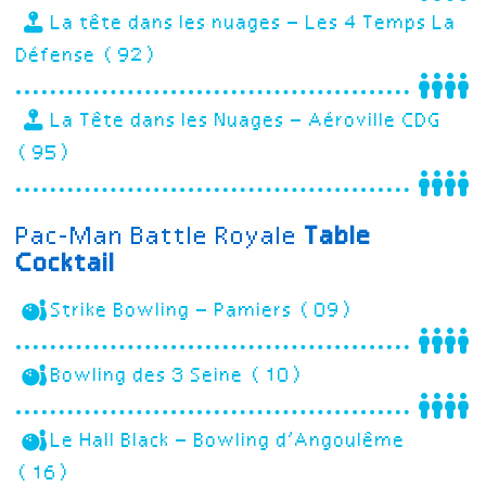
La tête dans les nuages – Les 4 Temps La
Défense (92)
La Tête dans les Nuages – Aéroville CDG
(95)
Pac-Man Battle Royale
Table
Cocktail
Strike Bowling – Pamiers (09)
Bowling des 3 Seine (10)
Le Hall Black – Bowling d’Angoulême
(16)