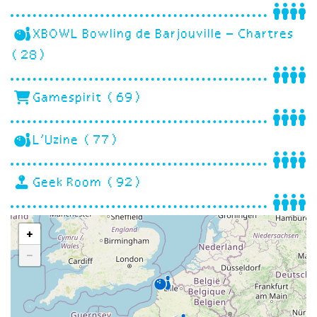
XBOWL Bowling de Barjouville – Chartres
(28)
Gamespirit (69)
L’Uzine (77)
Geek Room (92)
+
−