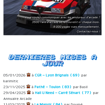
Vous voulez communiquer avec les amoureux d'arcade ?
3500 fans d'arcade se retrouvent ici chaque mois.
9 000 pages vues mensuellement.
Contactez-nous !
Dernieres mises a
jour
05/01/2026
à
CGR – Lyon Brignais (69)
par
karimitic
23/11/2025
à
Pathé – Toulon (83)
par Basil
29/04/2025
à
Hall U Need – Carré Sénart (77)
par
Annuaire Arcade
11/03/2025
à
Le Manoir (84)
par Doumé