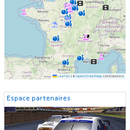
Leaflet
|
©
OpenStreetMap
contributors
Espace partenaires