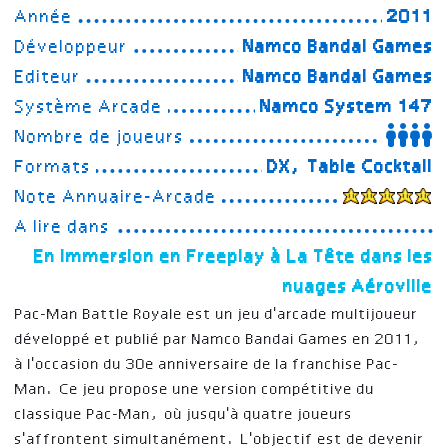
Année
2011
Développeur
Namco Bandai Games
Editeur
Namco Bandai Games
Système Arcade
Namco System 147
Nombre de joueurs
Formats
DX, Table Cocktail
Note Annuaire-Arcade
A lire dans
En immersion en Freeplay à La Tête dans les
nuages Aéroville
Pac-Man Battle Royale est un jeu d'arcade multijoueur
développé et publié par Namco Bandai Games en 2011,
à l'occasion du 30e anniversaire de la franchise Pac-
Man. Ce jeu propose une version compétitive du
classique Pac-Man, où jusqu'à quatre joueurs
s'affrontent simultanément. L'objectif est de devenir