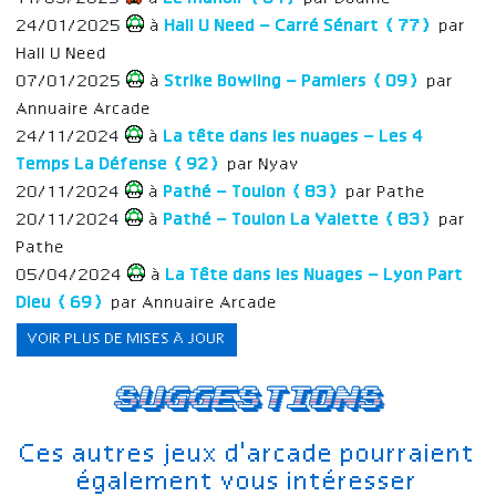
24/01/2025
à
Hall U Need – Carré Sénart (77)
par
Hall U Need
07/01/2025
à
Strike Bowling – Pamiers (09)
par
Annuaire Arcade
24/11/2024
à
La tête dans les nuages – Les 4
Temps La Défense (92)
par Nyav
20/11/2024
à
Pathé – Toulon (83)
par Pathe
20/11/2024
à
Pathé – Toulon La Valette (83)
par
Pathe
05/04/2024
à
La Tête dans les Nuages – Lyon Part
Dieu (69)
par Annuaire Arcade
VOIR PLUS DE MISES À JOUR
Suggestions
Ces autres jeux d'arcade pourraient
également vous intéresser