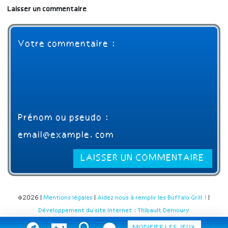
Laisser un commentaire
©2026 |
Mentions légales
|
Aidez nous à remplir les Buffalo Grill !
|
Développement du site internet : Thibault Demoury
MODIFIER LES JEUX