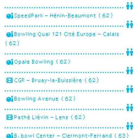
SpeedPark – Hénin-Beaumont (62)
Bowling Quai 121 Cité Europe – Calais
(62)
Opale Bowling (62)
CGR – Bruay-la-Buissière (62)
Bowling Avenue (62)
Pathé Liévin – Lens (62)
B.bowl Center – Clermont-Ferrand (63)