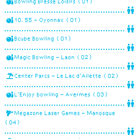
Bowling Bresse Loisirs (01)
10.55 – Oyonnax (01)
Bcube Bowling (01)
Magic Bowling – Laon (02)
Center Parcs – Le Lac d’Ailette (02)
L’Enjoy bowling – Avermes (03)
Megazone Laser Games – Manosque
(04)