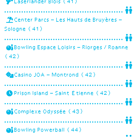
Laserlander Blois (41)
Center Parcs – Les Hauts de Bruyères –
Sologne (41)
Bowling Espace Loisirs – Riorges / Roanne
(42)
Casino JOA – Montrond (42)
Prison Island – Saint Étienne (42)
Complexe Odyssée (43)
Bowling Powerball (44)