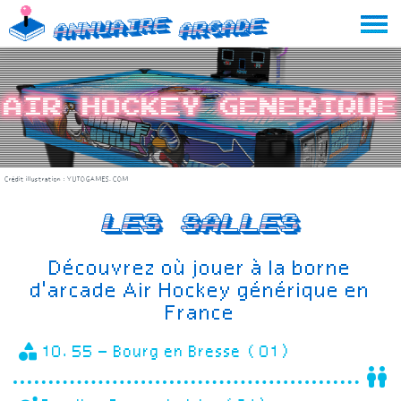
Skip
Annuaire
Arcade
to
content
Air Hockey generique
Crédit illustration :
YUTOGAMES.COM
Les salles
Découvrez où jouer à la borne
d'arcade Air Hockey générique en
France
10.55 – Bourg en Bresse (01)