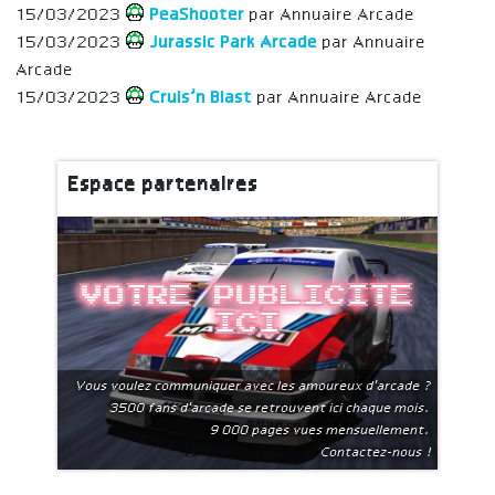
15/03/2023
PeaShooter
par Annuaire Arcade
15/03/2023
Jurassic Park Arcade
par Annuaire
Arcade
15/03/2023
Cruis’n Blast
par Annuaire Arcade
Espace partenaires
Votre publicite
ici
Vous voulez communiquer avec les amoureux d'arcade ?
3500 fans d'arcade se retrouvent ici chaque mois.
9 000 pages vues mensuellement.
Contactez-nous !