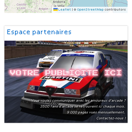
Leaflet
|
©
OpenStreetMap
contributors
Espace partenaires
Votre publicite ici
Vous voulez communiquer avec les amoureux d'arcade ?
3500 fans d'arcade se retrouvent ici chaque mois.
9 000 pages vues mensuellement.
Contactez-nous !