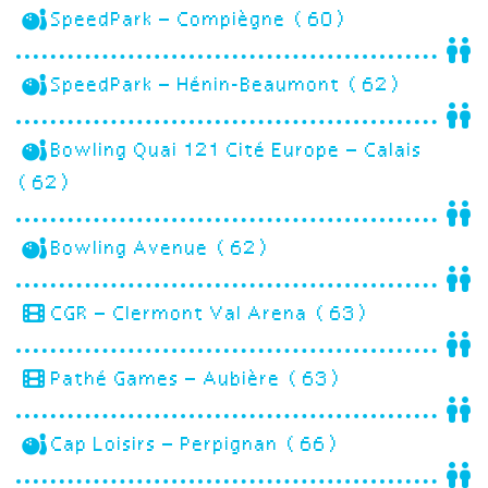
SpeedPark – Compiègne (60)
SpeedPark – Hénin-Beaumont (62)
Bowling Quai 121 Cité Europe – Calais
(62)
Bowling Avenue (62)
CGR – Clermont Val Arena (63)
Pathé Games – Aubière (63)
Cap Loisirs – Perpignan (66)