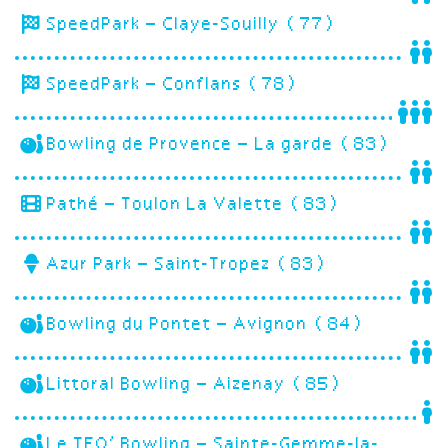
SpeedPark – Claye-Souilly (77)
SpeedPark – Conflans (78)
Bowling de Provence – La garde (83)
Pathé – Toulon La Valette (83)
Azur Park – Saint-Tropez (83)
Bowling du Pontet – Avignon (84)
Littoral Bowling – Aizenay (85)
Le TEQ’ Bowling – Sainte-Gemme-la-