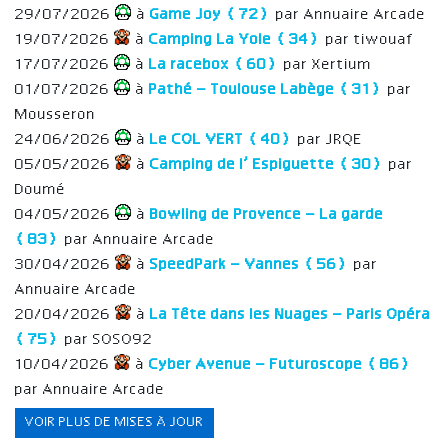
29/07/2026
à
Game Joy (72)
par Annuaire Arcade
19/07/2026
à
Camping La Yole (34)
par tiwouaf
17/07/2026
à
La racebox (60)
par Xertium
01/07/2026
à
Pathé – Toulouse Labège (31)
par
Mousseron
24/06/2026
à
Le COL VERT (40)
par JRQE
05/05/2026
à
Camping de l’ Espiguette (30)
par
Doumé
04/05/2026
à
Bowling de Provence – La garde
(83)
par Annuaire Arcade
30/04/2026
à
SpeedPark – Vannes (56)
par
Annuaire Arcade
20/04/2026
à
La Tête dans les Nuages – Paris Opéra
(75)
par SOSO92
10/04/2026
à
Cyber Avenue – Futuroscope (86)
par Annuaire Arcade
VOIR PLUS DE MISES À JOUR