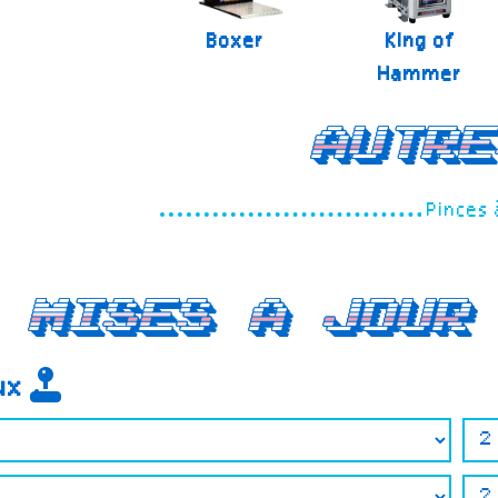
Boxer
King of
Hammer
Autre
Pinces 
Mises a jour
eux