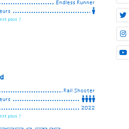
Endless Runner
eurs
est plus ?
nd
Rail Shooter
eurs
2022
est plus ?