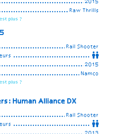
2015
Raw Thrills
est plus ?
 5
Rail Shooter
eurs
2015
Namco
est plus ?
rs: Human Alliance
DX
Rail Shooter
eurs
2013