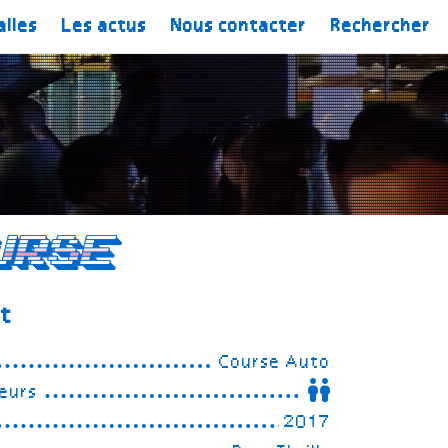
alles
Les actus
Nous contacter
Rechercher
urse
st
Course Auto
eurs
2017