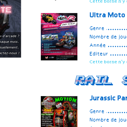
Cette borne n'y 
ite
Ultra Moto
Genre
Nombre de jou
x d'arcade ?
chaque mois.
Année
suellement.
Editeur
ctez-nous !
Cette borne n'y 
Rail 
Jurassic Pa
Genre
Nombre de jou