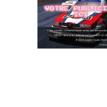
Votre public
ici
Vous voulez communiquer avec les amoureu
3500 fans d'arcade se retrouvent ici 
9 000 pages vues men
Conta