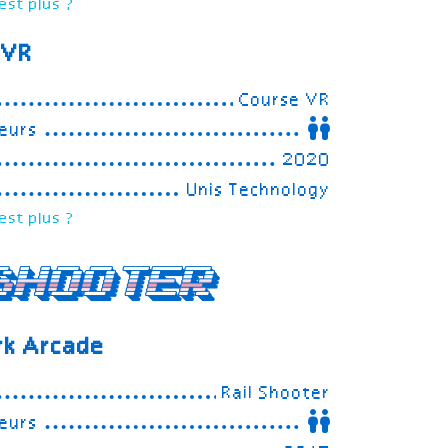
est plus ?
 VR
Course VR
eurs
2020
Unis Technology
est plus ?
Shooter
rk Arcade
Rail Shooter
eurs