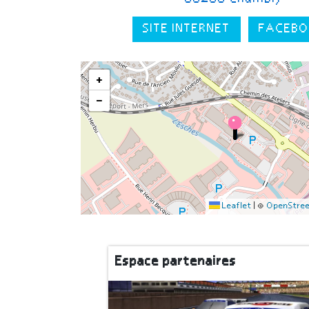
SITE INTERNET
FACEBO
+
−
Leaflet
|
©
OpenStre
Espace partenaires