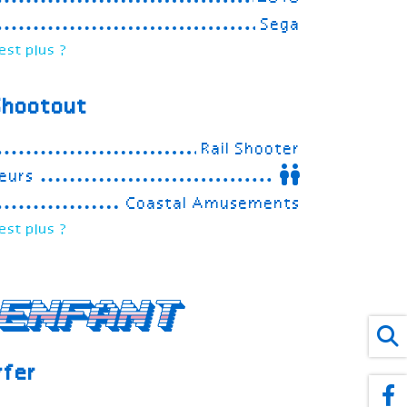
Sega
est plus ?
Shootout
Rail Shooter
eurs
Coastal Amusements
est plus ?
enfant
rfer