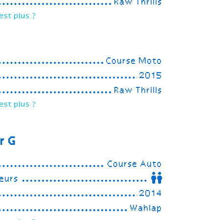
Raw Thrills
est plus ?
Course Moto
2015
Raw Thrills
est plus ?
r G
Course Auto
eurs
2014
Wahlap