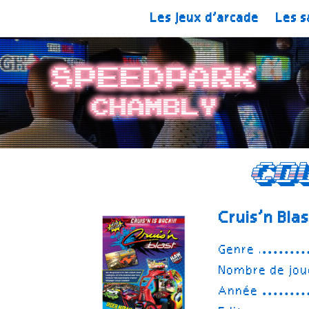
Les jeux d’arcade
Les s
SpeedPark
Chambly
Co
Cruis’n Bla
Genre
Nombre de jou
Année