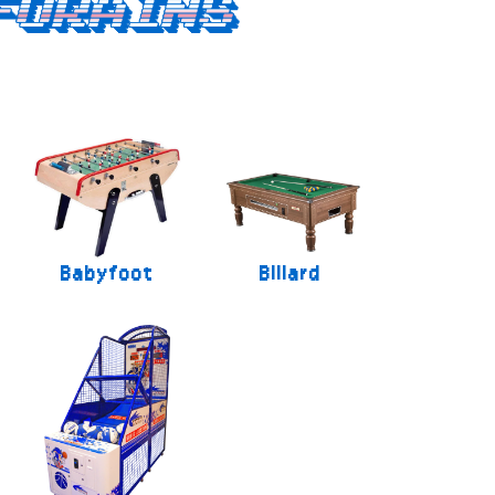
forains
Babyfoot
Billard