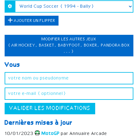
AJOUTER UN FLIPPER
MODIFIER LES AUTRES JEUX
(AIR HOCKEY, BASKET, BABYFOOT, BOXER, PANDORA BOX
...)
Vous
VALIDER LES MODIFICATIONS
Dernières mises à jour
10/01/2023
MotoGP
par Annuaire Arcade