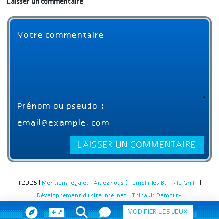
Laisser un commentaire
©2026 |
Mentions légales
|
Aidez nous à remplir les Buffalo Grill !
|
Développement du site internet : Thibault Demoury
MODIFIER LES JEUX