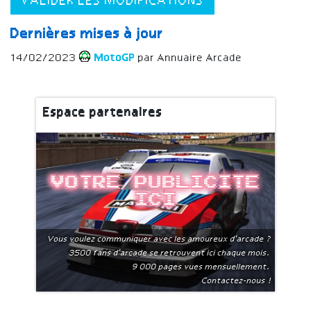
VALIDER LES MODIFICATIONS
Dernières mises à jour
14/02/2023
MotoGP
par Annuaire Arcade
Espace partenaires
Votre publicite
ici
Vous voulez communiquer avec les amoureux d'arcade ?
3500 fans d'arcade se retrouvent ici chaque mois.
9 000 pages vues mensuellement.
Contactez-nous !