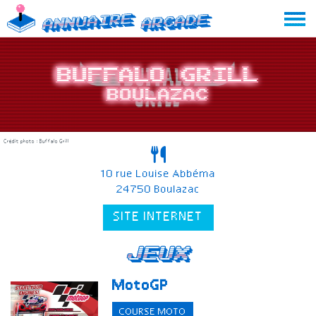
Skip
Annuaire
Arcade
to
content
Buffalo Grill
Boulazac
Crédit photo : Buffalo Grill
10 rue Louise Abbéma
24750 Boulazac
SITE INTERNET
Jeux
MotoGP
COURSE MOTO