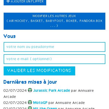
AJOUTER UN FLIPPER
MODIFIER LES AUTRES JEUX
(AIR HOCKEY, BASKET, BABYFOOT, BOXER, PANDORA BOX
...)
Vous
VALIDER LES MODIFICATIONS
Dernières mises à jour
02/07/2024
Jurassic Park Arcade
par Annuaire
Arcade
02/07/2024
MotoGP
par Annuaire Arcade