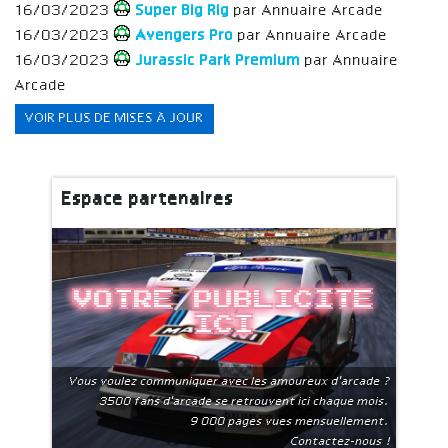
16/03/2023
Super Big Rig
par Annuaire Arcade
16/03/2023
Avengers Pro
par Annuaire Arcade
16/03/2023
Jurassic Park Premium
par Annuaire
Arcade
VOIR PLUS DE MISES À JOUR
Espace partenaires
Votre publicite
ici
Vous voulez communiquer avec les amoureux d'arcade ?
3500 fans d'arcade se retrouvent ici chaque mois.
9 000 pages vues mensuellement.
Contactez-nous !