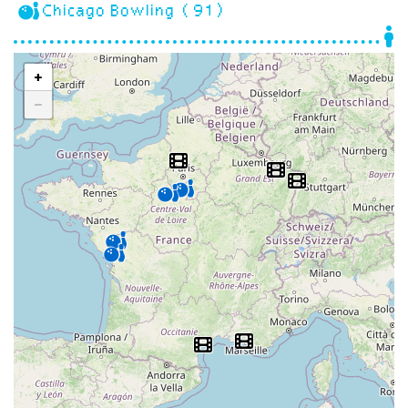
Chicago Bowling (91)
+
−