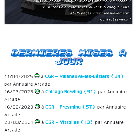
Vous voulez communiquer avec les amoureux d'arcade ?
3500 fans d'arcade se retrouvent ici chaque mois.
9 000 pages vues mensuellement.
Contactez-nous !
Dernieres mises a
jour
11/04/2025
à
CGR – Villeneuve-les-Béziers (34)
par Annuaire Arcade
16/03/2023
à
Chicago Bowling (91)
par Annuaire
Arcade
16/02/2023
à
CGR – Freyming (57)
par Annuaire
Arcade
23/03/2021
à
CGR – Vitrolles (13)
par Annuaire
Arcade