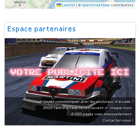
Leaflet
|
©
OpenStreetMap
contributors
Espace partenaires
Votre publicite ici
Vous voulez communiquer avec les amoureux d'arcade ?
3500 fans d'arcade se retrouvent ici chaque mois.
9 000 pages vues mensuellement.
Contactez-nous !