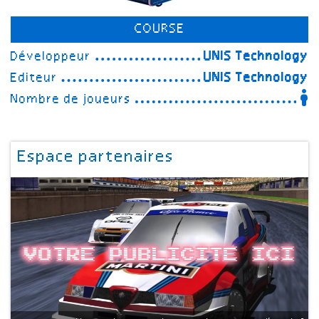
COURSE
Développeur
UNIS Technology
Editeur
UNIS Technology
Nombre de joueurs
Espace partenaires
Votre publicite ici