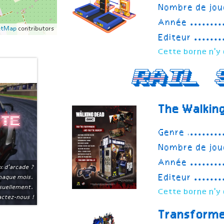
Nombre de jou
Année
etMap
contributors
Editeur
Cette borne n'y 
Rail 
The Walkin
ite
Genre
Nombre de jou
Année
x d'arcade ?
Editeur
chaque mois.
suellement.
Cette borne n'y 
ctez-nous !
Transforme