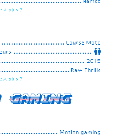
Namco
est plus ?
Course Moto
eurs
2015
Raw Thrills
est plus ?
 gaming
Motion gaming