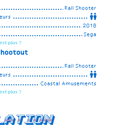
Rail Shooter
eurs
2018
Sega
est plus ?
Shootout
Rail Shooter
eurs
Coastal Amusements
est plus ?
lation