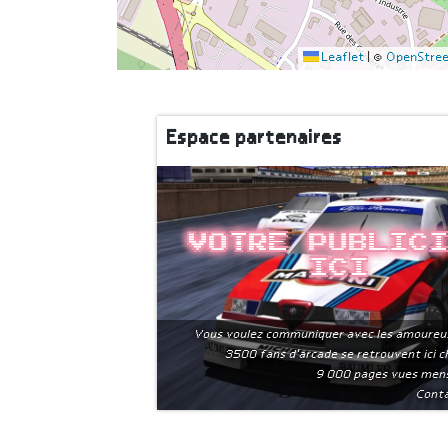
Leaflet
|
©
OpenStre
Espace partenaires
Votre public
ici
Vous voulez communiquer avec les amoureu
3500 fans d'arcade se retrouvent ici 
9 000 pages vues men
Conta