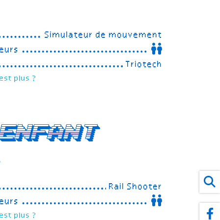
Simulateur de mouvement
eurs
Triotech
est plus ?
enfant
r
Rail Shooter
eurs
est plus ?