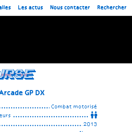
alles
Les actus
Nous contacter
Rechercher
urse
 Arcade GP DX
Combat motorisé
eurs
2013