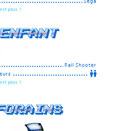
Sega
est plus ?
enfant
r
Rail Shooter
eurs
est plus ?
forains