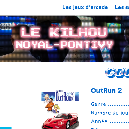
Les jeux d’arcade
Les s
Le Kilhou
Noyal-Pontivy
Co
OutRun 2
Genre
Nombre de jou
Année