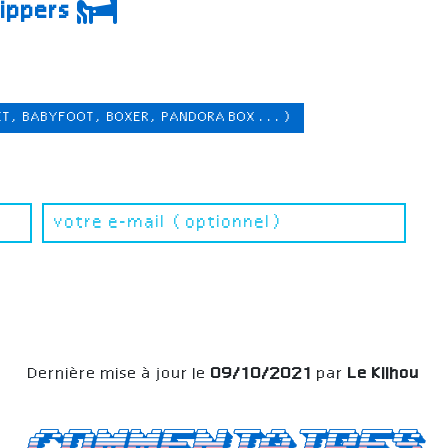
lippers
ET, BABYFOOT, BOXER, PANDORA BOX ...)
Dernière mise à jour le
09/10/2021
par
Le Kilhou
Commentaires