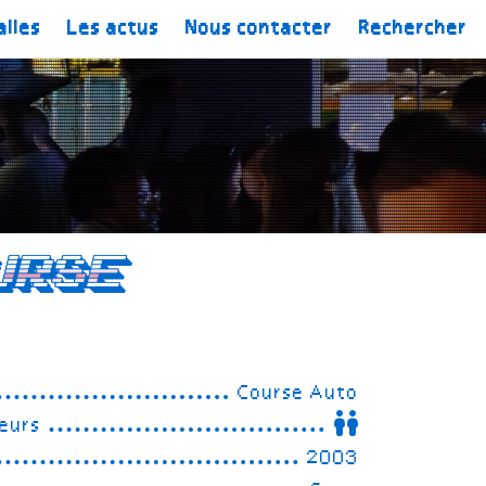
alles
Les actus
Nous contacter
Rechercher
urse
Course Auto
eurs
2003