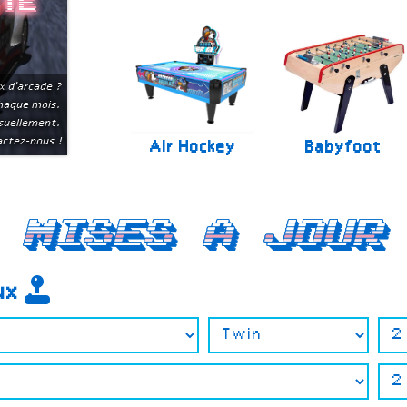
ite
x d'arcade ?
chaque mois.
suellement.
ctez-nous !
Air Hockey
Babyfoot
Mises a jour
eux