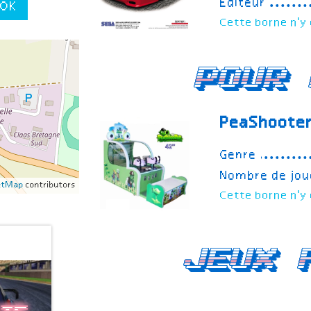
Editeur
OK
Cette borne n'y 
Pour 
PeaShoote
Genre
Nombre de jou
etMap
contributors
Cette borne n'y 
Jeux 