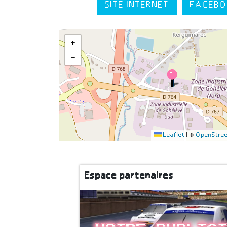
SITE INTERNET
FACEBO
+
−
Leaflet
|
©
OpenStre
Espace partenaires