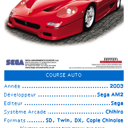
COURSE AUTO
Année
2003
Développeur
Sega AM2
Editeur
Sega
Système Arcade
Chihiro
Formats
SD, Twin, DX, Copie Chinoise