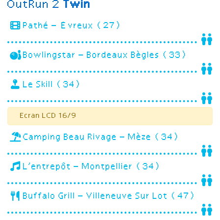
OutRun 2
Twin
Pathé – Évreux (27)
Bowlingstar – Bordeaux Bègles (33)
Le Skill (34)
Ecran LCD 16/9
Camping Beau Rivage – Mèze (34)
L’entrepôt – Montpellier (34)
Buffalo Grill – Villeneuve Sur Lot (47)