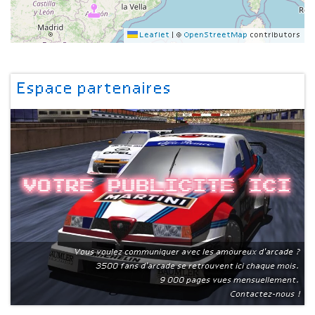
Leaflet
|
©
OpenStreetMap
contributors
Espace partenaires
Votre publicite ici
Vous voulez communiquer avec les amoureux d'arcade ?
3500 fans d'arcade se retrouvent ici chaque mois.
9 000 pages vues mensuellement.
Contactez-nous !