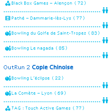
Black Box Games – Alençon (72)
Pathé – Dammarie-lès-Lys (77)
Bowling du Golfe de Saint-Tropez (83)
Bowling Le nagada (85)
OutRun 2
Copie Chinoise
Bowling L’éclipse (22)
La Comète – Lyon (69)
TAG : Touch Active Games (77)