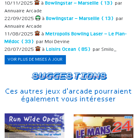
10/11/2025
à
Bowlingstar – Marseille (13)
par
Annuaire Arcade
22/09/2025
à
Bowlingstar – Marseille (13)
par
Annuaire Arcade
11/08/2025
à
Metropolis Bowling Laser – Le Pian-
Médoc (33)
par Moi Devine
20/07/2025
à
Loisirs Ocean (85)
par Smilo_
VOIR PLUS DE MISES À JOUR
Suggestions
Ces autres jeux d'arcade pourraient
également vous intéresser