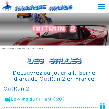
Skip
Annuaire
Arcade
to
content
OutRun 2
Crédit illustration :
THE ARCADE FLYER ARCHIVE
Les salles
Découvrez où jouer à la borne
d'arcade OutRun 2 en France
OutRun 2
Bowling du Furiani (20)