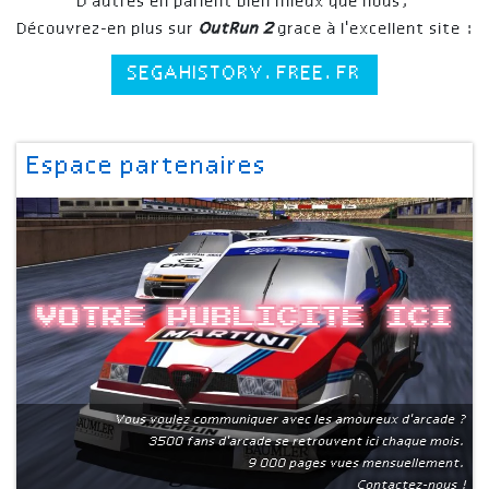
D'autres en parlent bien mieux que nous,
Découvrez-en plus sur
OutRun 2
grace à l'excellent site :
SEGAHISTORY.FREE.FR
Espace partenaires
Votre publicite ici
Vous voulez communiquer avec les amoureux d'arcade ?
3500 fans d'arcade se retrouvent ici chaque mois.
9 000 pages vues mensuellement.
Contactez-nous !