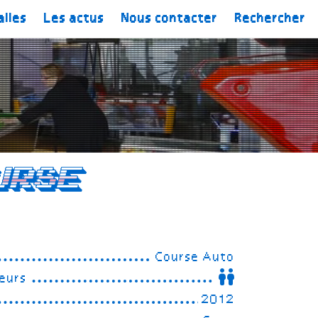
alles
Les actus
Nous contacter
Rechercher
urse
Course Auto
eurs
2012