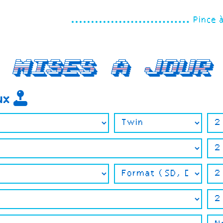
Pince 
Mises a jour
eux