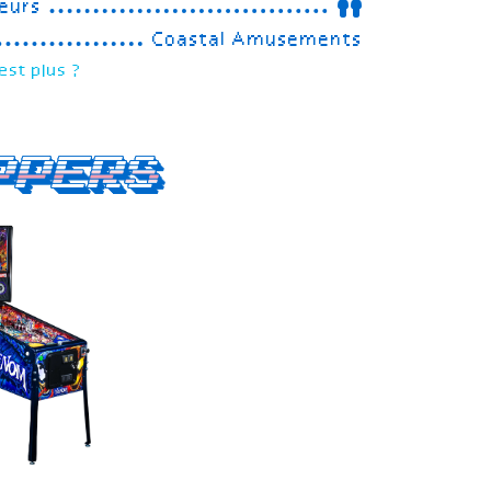
eurs
Coastal Amusements
est plus ?
ppers