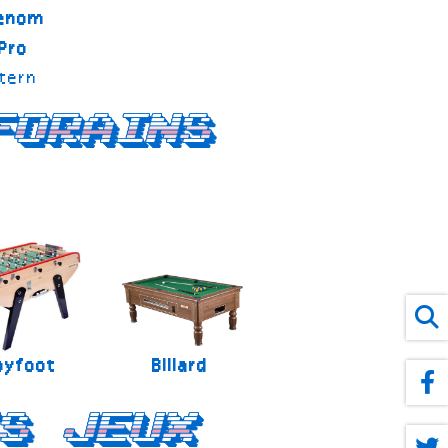
enom
Pro
tern
forains
byfoot
Billard
s jeux