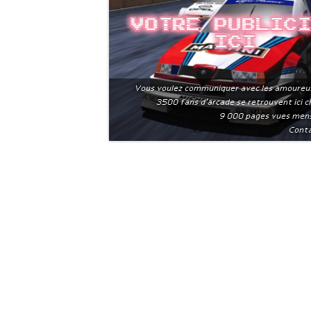
Votre public
ici
Vous voulez communiquer avec les amoureu
3500 fans d'arcade se retrouvent ici 
9 000 pages vues men
Conta