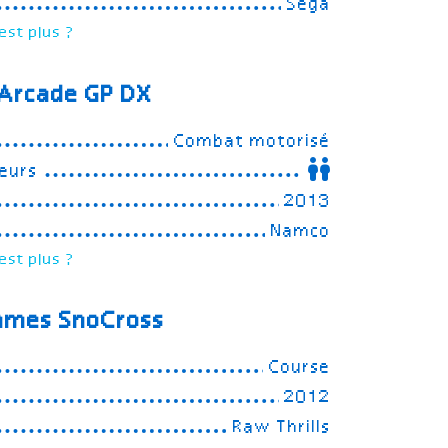
Sega
est plus ?
 Arcade GP DX
Combat motorisé
eurs
2013
Namco
est plus ?
ames SnoCross
Course
2012
Raw Thrills