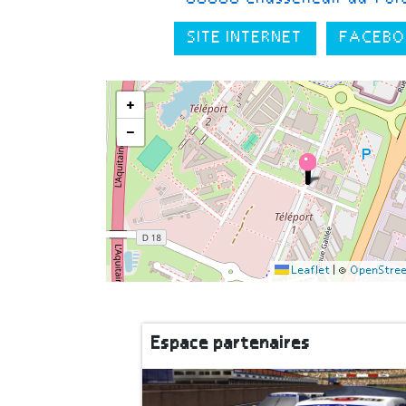
SITE INTERNET
FACEBO
+
−
Leaflet
|
©
OpenStre
Espace partenaires