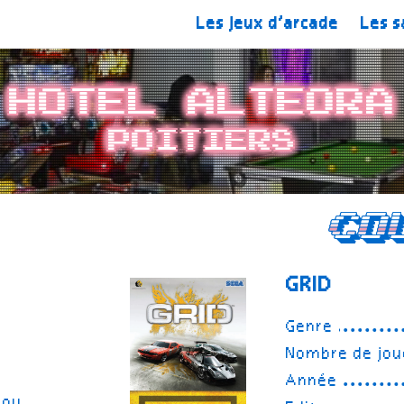
Les jeux d’arcade
Les s
Hotel Alteora
Poitiers
Co
GRID
Genre
Nombre de jou
Année
tou