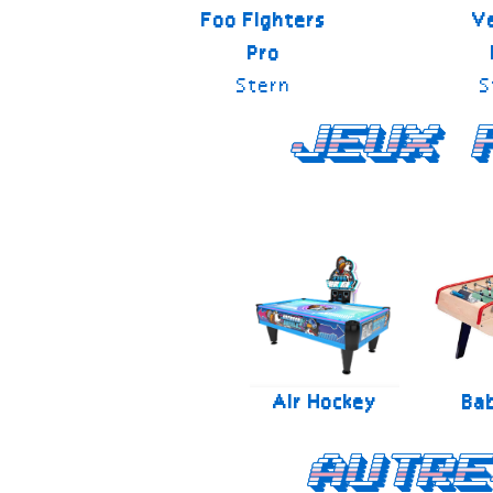
Foo Fighters
V
Pro
Stern
S
Jeux 
Air Hockey
Ba
Autre