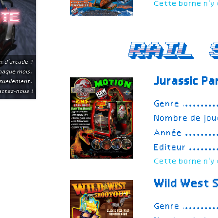
Cette borne n'y 
ite
Rail 
x d'arcade ?
chaque mois.
Jurassic Pa
suellement.
ctez-nous !
Genre
Nombre de jou
Année
Editeur
Cette borne n'y 
Wild West 
Genre