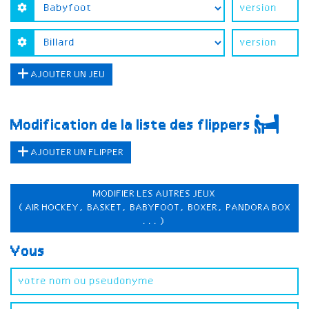
AJOUTER UN JEU
Modification de la liste des flippers
AJOUTER UN FLIPPER
MODIFIER LES AUTRES JEUX
(AIR HOCKEY, BASKET, BABYFOOT, BOXER, PANDORA BOX
...)
Vous