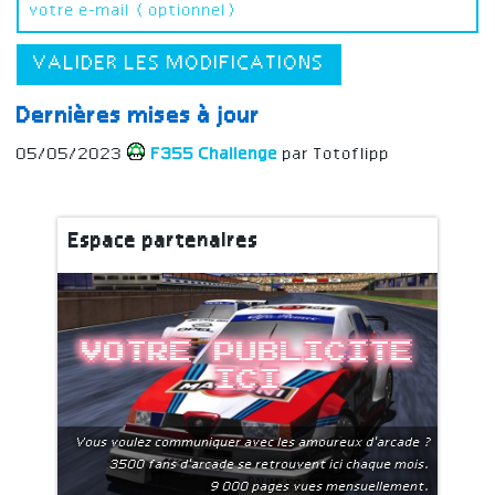
VALIDER LES MODIFICATIONS
Dernières mises à jour
05/05/2023
F355 Challenge
par Totoflipp
Espace partenaires
Votre publicite
ici
Vous voulez communiquer avec les amoureux d'arcade ?
3500 fans d'arcade se retrouvent ici chaque mois.
9 000 pages vues mensuellement.