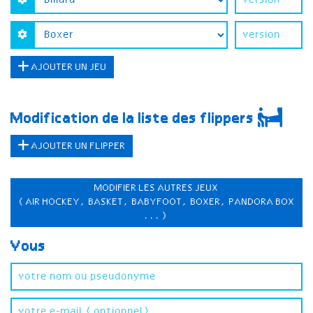
AJOUTER UN JEU
Modification de la liste des flippers
AJOUTER UN FLIPPER
MODIFIER LES AUTRES JEUX
(AIR HOCKEY, BASKET, BABYFOOT, BOXER, PANDORA BOX
...)
Vous