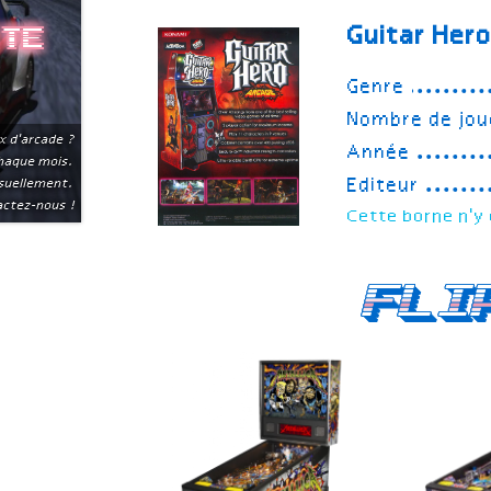
Guitar Her
ite
Genre
Nombre de jou
x d'arcade ?
Année
chaque mois.
Editeur
suellement.
ctez-nous !
Cette borne n'y 
Fli