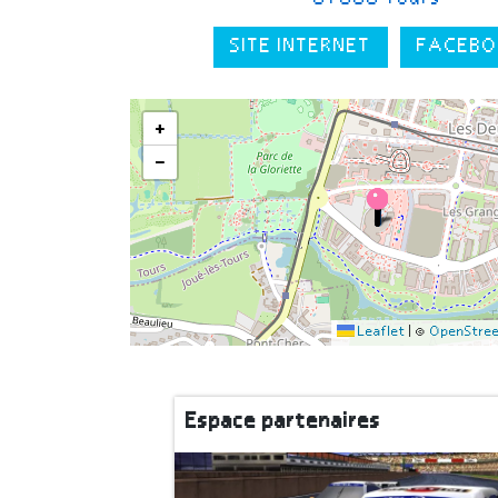
SITE INTERNET
FACEBO
+
−
Leaflet
|
©
OpenStre
Espace partenaires