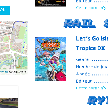
Editeur
Cette borne n'y 
OK
Rail 
Let’s Go Is
Tropics
DX
Genre
Nombre de jou
etMap
contributors
Année
Editeur
Cette borne n'y 
Ry