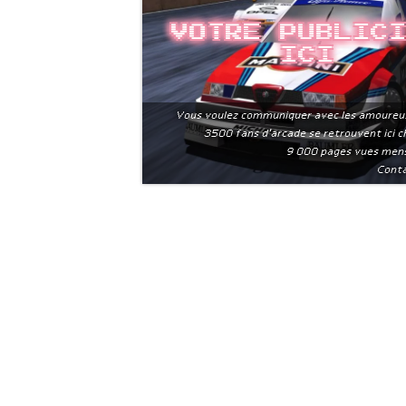
Votre public
ici
Vous voulez communiquer avec les amoureu
3500 fans d'arcade se retrouvent ici 
9 000 pages vues men
Conta