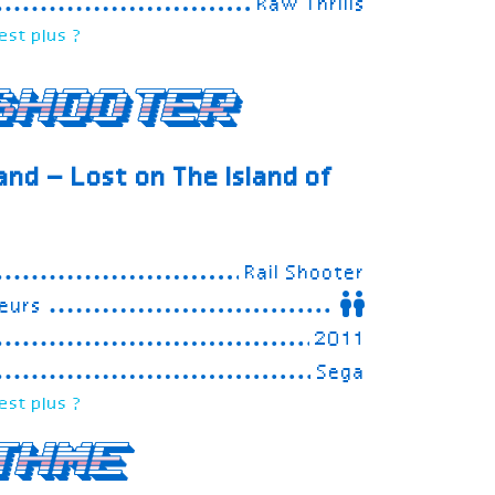
Raw Thrills
est plus ?
Shooter
land – Lost on The Island of
Rail Shooter
eurs
2011
Sega
est plus ?
thme