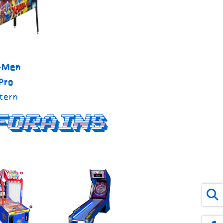
-Men
Pro
tern
forains