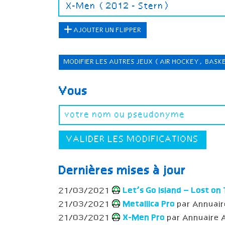
AJOUTER UN FLIPPER
MODIFIER LES AUTRES JEUX
(AIR HOCKEY, BASK
Vous
VALIDER LES MODIFICATIONS
Dernières mises à jour
21/03/2021
Let’s Go Island – Lost on 
21/03/2021
Metallica Pro
par Annuair
21/03/2021
X-Men Pro
par Annuaire 