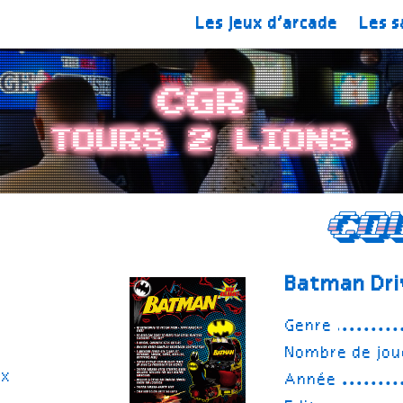
Les jeux d’arcade
Les s
CGR
Tours 2 Lions
Co
Batman Dri
Genre
Nombre de jou
ux
Année