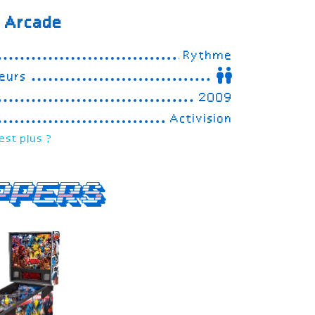
o Arcade
Rythme
eurs
2009
Activision
est plus ?
ppers