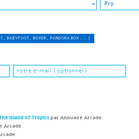
ET, BABYFOOT, BOXER, PANDORA BOX ...)
The Island of Tropics
par Annuaire Arcade
e Arcade
Arcade