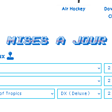
Air Hockey
Do
C
Mises a jour
eux