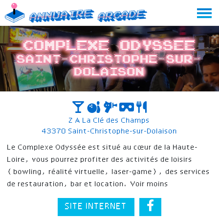
Skip
Annuaire
Arcade
to
content
Complexe Odyssee
Saint-Christophe-sur-
Dolaison
Z A La Clé des Champs
43370 Saint-Christophe-sur-Dolaison
Le Complexe Odyssée est situé au cœur de la Haute-
Loire, vous pourrez profiter des activités de loisirs
(bowling, réalité virtuelle, laser-game), des services
de restauration, bar et location. Voir moins
SITE INTERNET