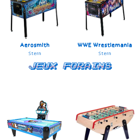
Aerosmith
WWE Wrestlemania
Stern
Stern
Jeux forains