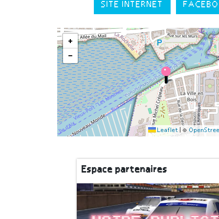
SITE INTERNET
FACEBO
+
−
Leaflet
|
©
OpenStre
Espace partenaires