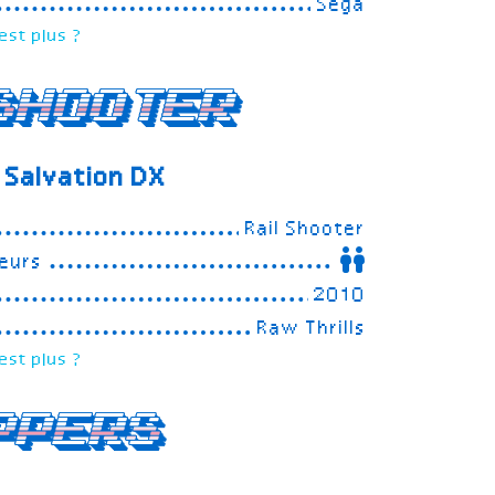
Sega
est plus ?
Shooter
 Salvation
DX
Rail Shooter
eurs
2010
Raw Thrills
est plus ?
ppers