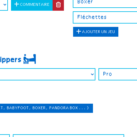
COMMENTAIRE
AJOUTER UN JEU
lippers
ET, BABYFOOT, BOXER, PANDORA BOX ...)