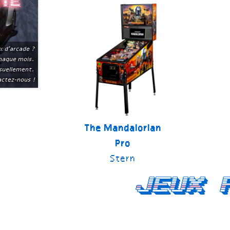
ite
x d'arcade ?
chaque mois.
suellement.
ctez-nous !
The Mandalorian
Pro
Stern
Jeux 