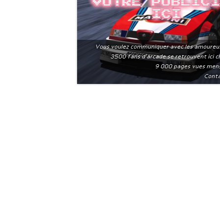
Votre public
ici
Vous voulez communiquer avec les amoureu
3500 fans d'arcade se retrouvent ici 
9 000 pages vues men
Conta