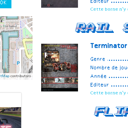
Editeur
OK
Cette borne n'y 
Rail 
Terminator
Genre
Nombre de jou
Année
etMap
contributors
Editeur
Cette borne n'y 
Fli