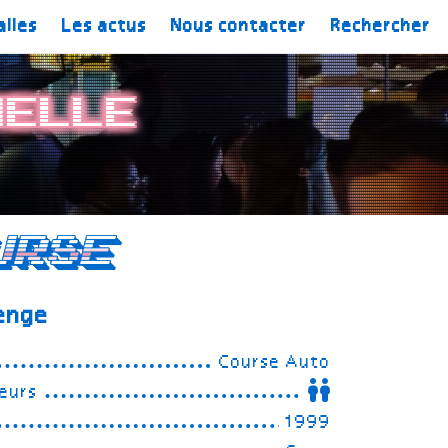
alles
Les actus
Nous contacter
Rechercher
helle
urse
enge
Course Auto
eurs
1999