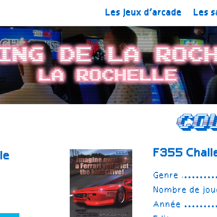
Les jeux d’arcade
Les s
ing de La Roc
La Rochelle
Co
F355 Chall
le
Genre
Nombre de jou
Année