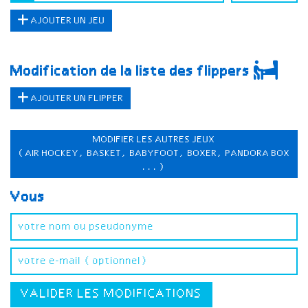
AJOUTER UN JEU
Modification de la liste des flippers
AJOUTER UN FLIPPER
MODIFIER LES AUTRES JEUX
(AIR HOCKEY, BASKET, BABYFOOT, BOXER, PANDORA BOX
...)
Vous
VALIDER LES MODIFICATIONS