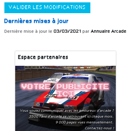
VALIDER LES MODIFICATIONS
Dernières mises à jour
Dernière mise à jour le
03/03/2021
par
Annuaire Arcade
Espace partenaires
Votre publicite
ici
Vous voulez communiquer avec les amoureux d'arcade ?
3500 fans d'arcade se retrouvent ici chaque mois.
9 000 pages vues mensuellement.
Contactez-nous !