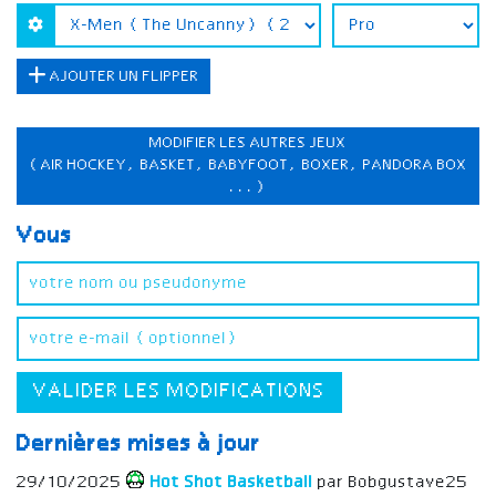
AJOUTER UN FLIPPER
MODIFIER LES AUTRES JEUX
(AIR HOCKEY, BASKET, BABYFOOT, BOXER, PANDORA BOX
...)
Vous
VALIDER LES MODIFICATIONS
Dernières mises à jour
29/10/2025
Hot Shot Basketball
par Bobgustave25