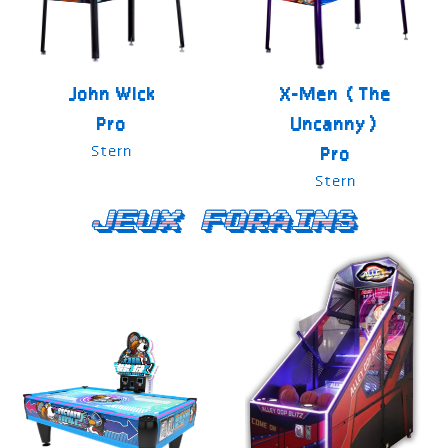
John Wick
X-Men (The
Pro
Uncanny)
Stern
Pro
Stern
Jeux forains