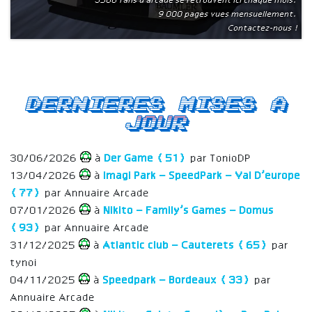
3500 fans d'arcade se retrouvent ici chaque mois.
9 000 pages vues mensuellement.
Contactez-nous !
Dernieres mises a
jour
30/06/2026
à
Der Game (51)
par TonioDP
13/04/2026
à
Imagi Park – SpeedPark – Val D’europe
(77)
par Annuaire Arcade
07/01/2026
à
Nikito – Family’s Games – Domus
(93)
par Annuaire Arcade
31/12/2025
à
Atlantic club – Cauterets (65)
par
tynoi
04/11/2025
à
Speedpark – Bordeaux (33)
par
Annuaire Arcade