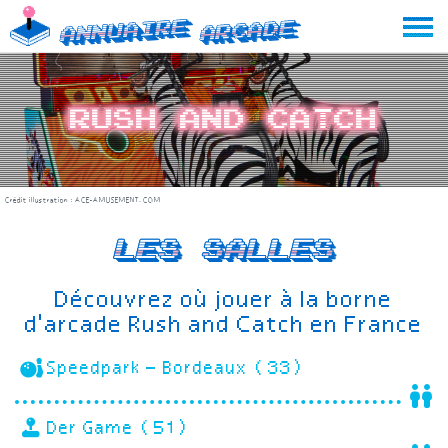
Skip
Annuaire
Arcade
to
content
Rush and Catch
Crédit illustration :
ACE-AMUSEMENT.COM
Les salles
Découvrez où jouer à la borne
d'arcade Rush and Catch en France
Speedpark – Bordeaux (33)
Der Game (51)