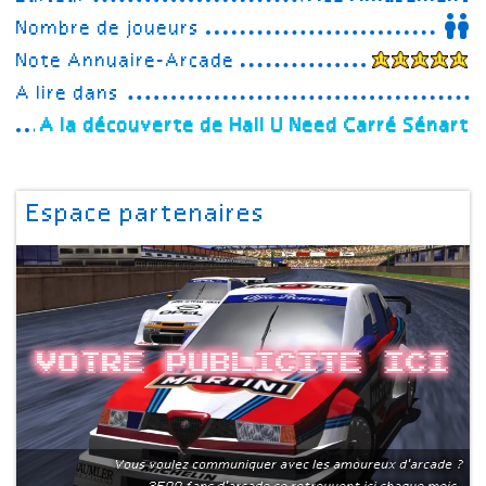
Nombre de joueurs
Note Annuaire-Arcade
A lire dans
A la découverte de Hall U Need Carré Sénart
Espace partenaires
Votre publicite ici
Vous voulez communiquer avec les amoureux d'arcade ?