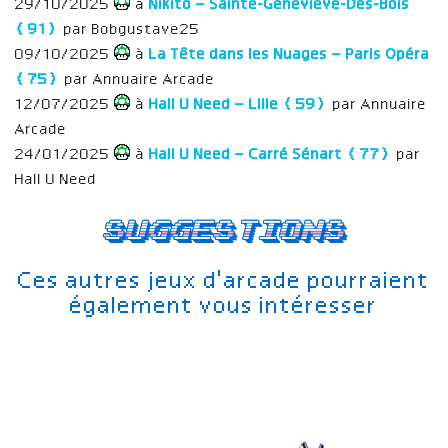
29/10/2025
à
Nikito – Sainte-Geneviève-Des-Bois
(91)
par Bobgustave25
09/10/2025
à
La Tête dans les Nuages – Paris Opéra
(75)
par Annuaire Arcade
12/07/2025
à
Hall U Need – Lille (59)
par Annuaire
Arcade
24/01/2025
à
Hall U Need – Carré Sénart (77)
par
Hall U Need
Suggestions
Ces autres jeux d'arcade pourraient
également vous intéresser