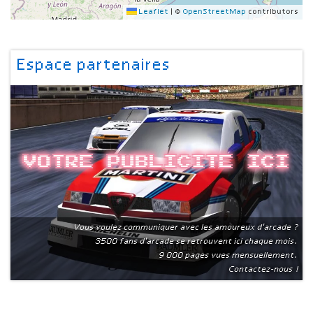
Leaflet
|
©
OpenStreetMap
contributors
Espace partenaires
Votre publicite ici
Vous voulez communiquer avec les amoureux d'arcade ?
3500 fans d'arcade se retrouvent ici chaque mois.
9 000 pages vues mensuellement.
Contactez-nous !