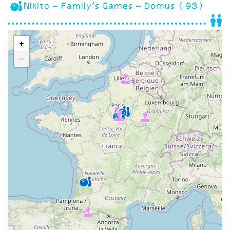
Nikito – Family’s Games – Domus (93)
+
−