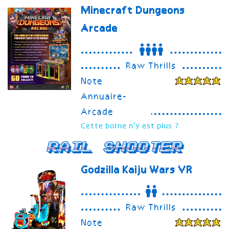
Minecraft Dungeons
Arcade
Raw Thrills
Note
Annuaire-
Arcade
Cette borne n'y est plus ?
Rail Shooter
Godzilla Kaiju Wars VR
Raw Thrills
Note