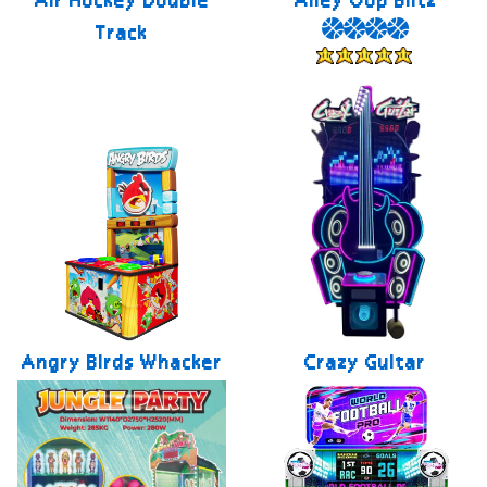
Air Hockey Double
Alley Oop Blitz
Track
Angry Birds Whacker
Crazy Guitar